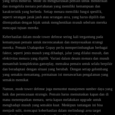
yang terus menerus. Mode ini mengharuskan pemain untuk mendirikan
dan mengelola menara pertahanan yang memiliki kemampuan dan
karakteristik yang berbeda. Setiap menara memiliki fungsi spesifik,
seperti serangan jarak jauh atau serangan area, yang harus dipilih dan
ditempatkan dengan bijak untuk menghentikan musuh sebelum mereka
mencapai tujuan mereka.
Keberhasilan dalam mode tower defense sering kali tergantung pada
kemampuan pemain untuk merencanakan dan menyesuaikan strategi
mereka. Pemain Usahapoker Gopay perlu mempertimbangkan berbagai
faktor, seperti jenis musuh yang dihadapi, jalur yang dilalui musuh, dan
efektivitas menara yang dipilih. Variasi dalam desain menara dan musuh
menambah kompleksitas gameplay, memaksa pemain untuk selalu berpikir
dan beradaptasi dengan situasi yang berubah. Dengan setiap gelombang
yang semakin menantang, permainan ini menawarkan pengalaman yang
semakin memikat.
Namun, mode tower defense juga menuntut manajemen sumber daya yang
baik dan perencanaan strategis. Pemain harus memutuskan kapan dan di
mana menempatkan menara, serta kapan melakukan upgrade untuk
menghadapi musuh yang semakin kuat. Meskipun tantangan ini bisa
menjadi sulit, mencapai keberhasilan dalam melindungi area target