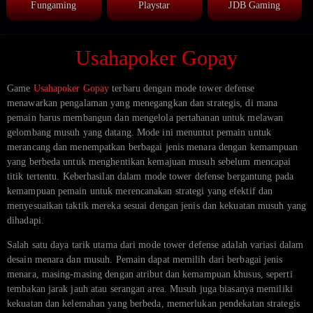
Fungaming
Playstar
JDB Gaming
Usahapoker Gopay
Game
Usahapoker Gopay
terbaru dengan mode tower defense
menawarkan pengalaman yang menegangkan dan strategis, di mana
pemain harus membangun dan mengelola pertahanan untuk melawan
gelombang musuh yang datang. Mode ini menuntut pemain untuk
merancang dan menempatkan berbagai jenis menara dengan kemampuan
yang berbeda untuk menghentikan kemajuan musuh sebelum mencapai
titik tertentu. Keberhasilan dalam mode tower defense bergantung pada
kemampuan pemain untuk merencanakan strategi yang efektif dan
menyesuaikan taktik mereka sesuai dengan jenis dan kekuatan musuh yang
dihadapi.
Salah satu daya tarik utama dari mode tower defense adalah variasi dalam
desain menara dan musuh. Pemain dapat memilih dari berbagai jenis
menara, masing-masing dengan atribut dan kemampuan khusus, seperti
tembakan jarak jauh atau serangan area. Musuh juga biasanya memiliki
kekuatan dan kelemahan yang berbeda, memerlukan pendekatan strategis