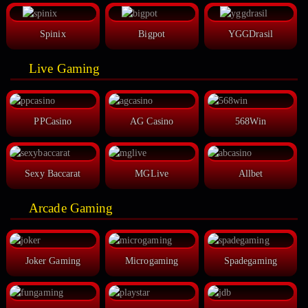
Spinix
Bigpot
YGGDrasil
Live Gaming
PPCasino
AG Casino
568Win
Sexy Baccarat
MGLive
Allbet
Arcade Gaming
Joker Gaming
Microgaming
Spadegaming