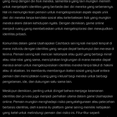
yang mirip dengan diri fisik mereka, sementara yang lain mungkin memilih
untuk menjelajahi identitas yang berbeda dari diri mereka yang sebenarnya.
Hal ini memungkinkan pemain untuk mengekspresikan aspek-aspek unik
dari diri mereka tanpa kendala sosial atau keterbatasan fisik yang mungkin
mereka alami dalam kehidupan nyata. Dengan demikian, game online
menjadi ruang yang membebaskan untuk mengeksplorasi dan mewujudkan
identitas pribadi.
Komunitas dalam game Usahapoker Cashback sering kali menjadi tempat di
mana individu dengan identitas yang serupa dapat berkumpul dan merasa di
terima. Pemain sering kali mencari kelompok atau guild yang berbagi minat
atau nilai-nilai yang sama, menciptakan lingkungan di mana mereka dapat
merasa aman untuk mengekspresikan identitas mereka tanpa takut di hakimi
atau di abaikan. Ini membantu membangun ikatan sosial yang kuat antara
pemain dan menciptakan ruang yang inklusif bagi mereka untuk berbagi
pengalaman, ide, dan dukungan satu sama lain.
Meskipun demikian, penting untuk diingat bahwa menjaga keamanan
identitas dan privasi juga menjadi perhatian utama dalam game Usahapoker
online. Pemain mungkin menghadapi risiko penyalahgunaan atau pelecehan
berbasis identitas, oleh karena itu platform game sering memiliki kebijakan
yang ketat untuk melindungi pemain dari risiko ini. Fitur-fitur seperti