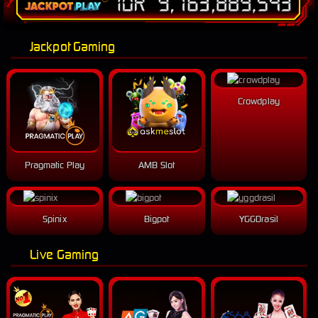
Jackpot Gaming
Crowdplay
Pragmatic Play
AMB Slot
Spinix
Bigpot
YGGDrasil
Live Gaming