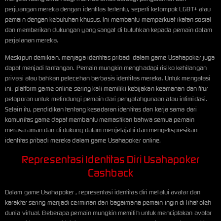
perjuangan mereka dengan identitas tertentu, seperti kelompok LGBT+ atau
pemain dengan kebutuhan khusus. Ini membantu memperkuat ikatan sosial
dan memberikan dukungan yang sangat di butuhkan kepada pemain dalam
perjalanan mereka.
Meskipun demikian, menjaga identitas pribadi dalam game Usahapoker juga
dapat menjadi tantangan. Pemain mungkin menghadapi risiko kehilangan
privasi atau bahkan pelecehan berbasis identitas mereka. Untuk mengatasi
ini, platform game online sering kali memiliki kebijakan keamanan dan fitur
pelaporan untuk melindungi pemain dari penyalahgunaan atau intimidasi.
Selain itu, pendidikan tentang kesadaran identitas dan kerja sama dari
komunitas game dapat membantu memastikan bahwa semua pemain
merasa aman dan di dukung dalam menjelajahi dan mengekspresikan
identitas pribadi mereka dalam game Usahapoker online.
Representasi Identitas Diri Usahapoker
Cashback
Dalam game Usahapoker , representasi identitas diri melalui avatar dan
karakter sering menjadi cerminan dari bagaimana pemain ingin di lihat oleh
dunia virtual. Beberapa pemain mungkin memilih untuk menciptakan avatar