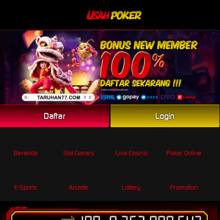
Link Alternatif
Daftar
Login
Beranda
Slot Games
Live Casino
Poker Online
E-Sports
Arcade
Lottery
Promotion